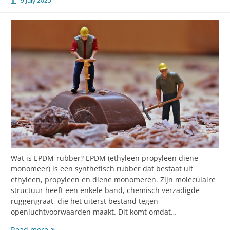
9 July 2025
Wat is EPDM-rubber? EPDM (ethyleen propyleen diene
monomeer) is een synthetisch rubber dat bestaat uit
ethyleen, propyleen en diene monomeren. Zijn moleculaire
structuur heeft een enkele band, chemisch verzadigde
ruggengraat, die het uiterst bestand tegen
openluchtvoorwaarden maakt. Dit komt omdat…
Alles
Read more