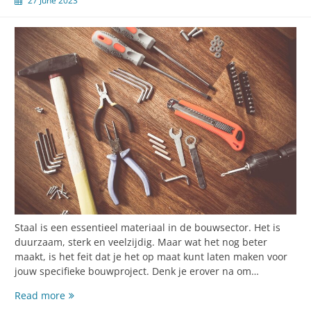
27 June 2023
Staal is een essentieel materiaal in de bouwsector. Het is
duurzaam, sterk en veelzijdig. Maar wat het nog beter
maakt, is het feit dat je het op maat kunt laten maken voor
jouw specifieke bouwproject. Denk je erover na om…
Jouw
Read more
bouwproject