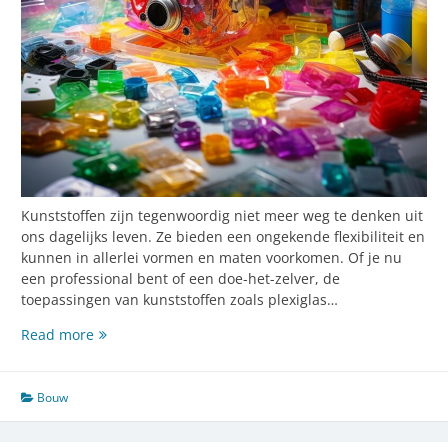
Kunststoffen zijn tegenwoordig niet meer weg te denken uit
ons dagelijks leven. Ze bieden een ongekende flexibiliteit en
kunnen in allerlei vormen en maten voorkomen. Of je nu
een professional bent of een doe-het-zelver, de
toepassingen van kunststoffen zoals plexiglas…
Kunststof,
Read more
het
veelzijdige
materiaal
Bouw
voor
elk