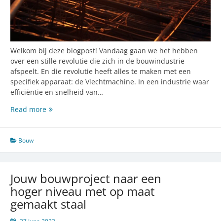
Welkom bij deze blogpost! Vandaag gaan we het hebben
over een stille revolutie die zich in de bouwindustrie
afspeelt. En die revolutie heeft alles te maken met een
specifiek apparaat: de Vlechtmachine. In een industrie waar
efficiëntie en snelheid van…
Vlechtmachine:
Read more
de
stille
revolutie
Bouw
in
de
bouwindustrie
Jouw bouwproject naar een
hoger niveau met op maat
gemaakt staal