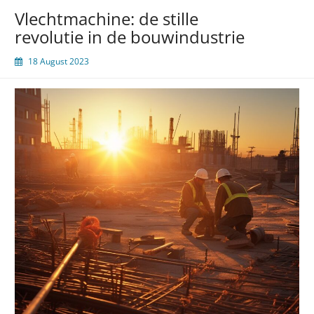
project
Vlechtmachine: de stille
revolutie in de bouwindustrie
18 August 2023