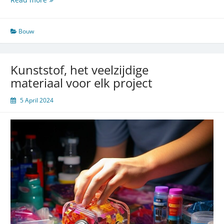
over
EDPM
en
Bouw
waar
het
wordt
Kunststof, het veelzijdige
gebruikt
materiaal voor elk project
5 April 2024