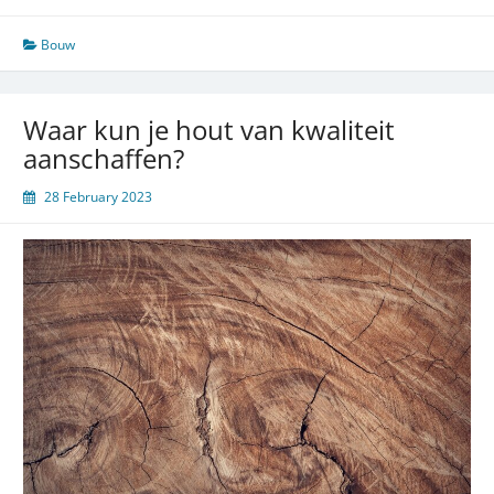
naar
een
Bouw
hoger
niveau
met
Waar kun je hout van kwaliteit
op
aanschaffen?
maat
gemaakt
28 February 2023
staal