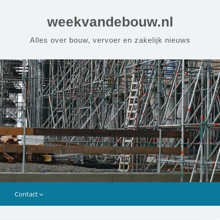
weekvandebouw.nl
Alles over bouw, vervoer en zakelijk nieuws
n
Contact