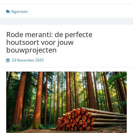
vinguí
noir:
Algemeen
duurzaam
hout
voor
Rode meranti: de perfecte
modern
houtsoort voor jouw
design
bouwprojecten
23 November 2025