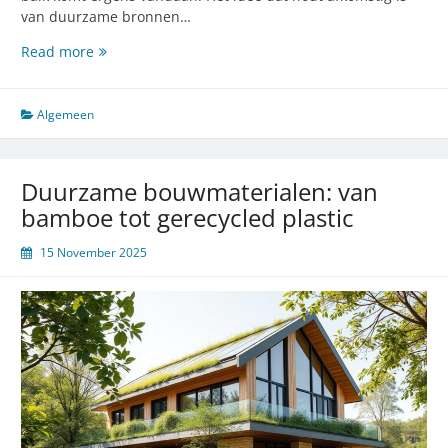
van duurzame bronnen…
Duurzaamheid
Read more
en
kwaliteit
in
Algemeen
de
houthandel:
rode
Duurzame bouwmaterialen: van
meranti
bamboe tot gerecycled plastic
15 November 2025