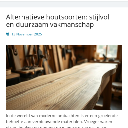
meranti
voor
duurzame
Alternatieve houtsoorten: stijlvol
bouwprojecten
en duurzaam vakmanschap
13 November 2025
In de wereld van moderne ambachten is er een groeiende
behoefte aan vernieuwende materialen. Vroeger waren
eiken, beuken en dennen de gangbare keuzes, maar