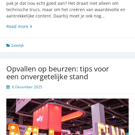
pak je dat nou echt goed aan? Het draait niet alleen om
technische trucs, maar om het creëren van waardevolle en
aantrekkelijke content. Daarbij moet je ook nog…
Verbeter
Read more
je
seo
met
Zakelijk
waardevolle
content
en
Opvallen op beurzen: tips voor
snelle
een onvergetelijke stand
laadtijden
6 December 2025