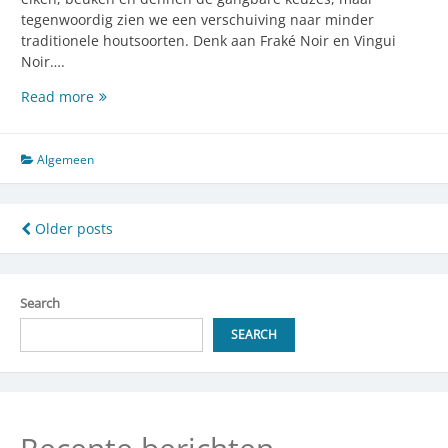
tegenwoordig zien we een verschuiving naar minder
traditionele houtsoorten. Denk aan Fraké Noir en Vingui
Noir….
Alternatieve
Read more
houtsoorten:
stijlvol
en
Algemeen
duurzaam
vakmanschap
Posts
Older posts
navigation
Search
SEARCH