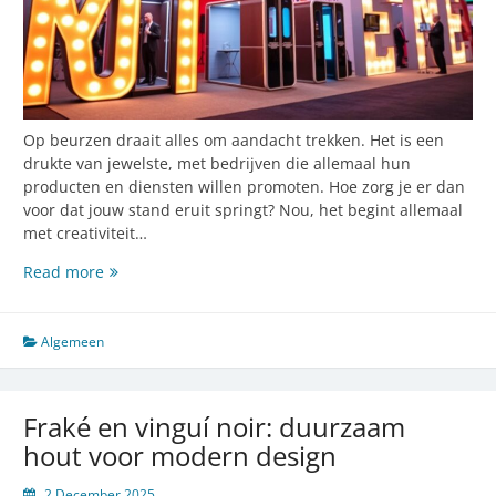
Op beurzen draait alles om aandacht trekken. Het is een
drukte van jewelste, met bedrijven die allemaal hun
producten en diensten willen promoten. Hoe zorg je er dan
voor dat jouw stand eruit springt? Nou, het begint allemaal
met creativiteit…
Opvallen
Read more
op
beurzen:
tips
Algemeen
voor
een
onvergetelijke
Fraké en vinguí noir: duurzaam
stand
hout voor modern design
2 December 2025