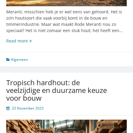
Meranti, misschien heb je er wel eens van gehoord. Het is
zo’n houtsoort die vaak voorbij komt in de bouw en
timmerindustrie. Maar wat maakt Rode Meranti nou zo
speciaal? Het is niet zomaar een stuk hout; het heeft een…
Rode
Read more
meranti:
de
perfecte
Algemeen
houtsoort
voor
jouw
Tropisch hardhout: de
bouwprojecten
veelzijdige en duurzame keuze
voor bouw
20 November 2025