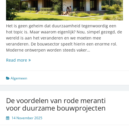
Het is geen geheim dat duurzaamheid tegenwoordig een
hot topic is. Maar waarom eigenlijk? Nou, simpel gezegd, de
wereld is aan het veranderen en we moeten mee
veranderen. De bouwsector speelt hierin een enorme rol.
Moderne ontwerpen worden steeds vaker…
Duurzame
Read more
bouwmaterialen:
van
bamboe
Algemeen
tot
gerecycled
plastic
De voordelen van rode meranti
voor duurzame bouwprojecten
14 November 2025