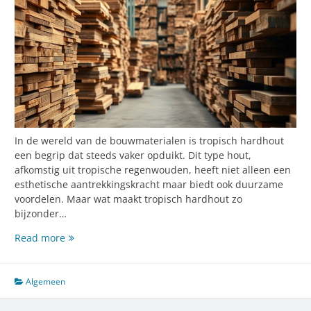
In de wereld van de bouwmaterialen is tropisch hardhout
een begrip dat steeds vaker opduikt. Dit type hout,
afkomstig uit tropische regenwouden, heeft niet alleen een
esthetische aantrekkingskracht maar biedt ook duurzame
voordelen. Maar wat maakt tropisch hardhout zo
bijzonder…
Tropisch
Read more
hardhout:
de
veelzijdige
Algemeen
en
duurzame