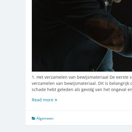
1. Het verzamelen van bewijsmateriaal De eerste s
verzamelen van bewijsmateriaal. Dit is belangrijk
schade hebt geleden als gevolg van het ongeval e
Een
Read more
stappenplan
voor
het
Algemeen
afhandelen
van