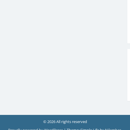
© 2026 All rights reserved
Proudly powered by WordPress
|
Theme: Simple Life by
Nilambar
.