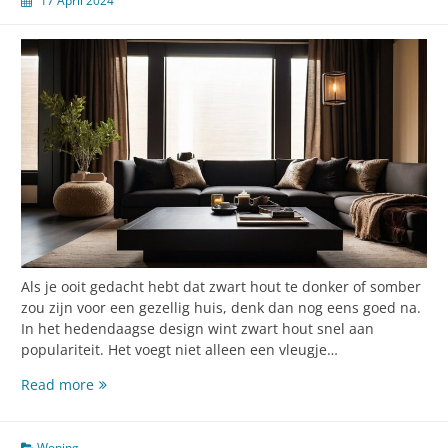
17 April 2024
Als je ooit gedacht hebt dat zwart hout te donker of somber
zou zijn voor een gezellig huis, denk dan nog eens goed na.
In het hedendaagse design wint zwart hout snel aan
populariteit. Het voegt niet alleen een vleugje…
Zwart
Read more
hout
steelt
de
Woning