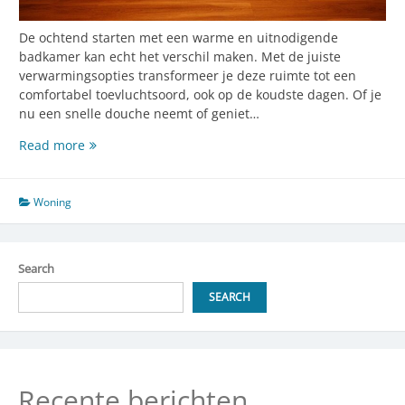
De ochtend starten met een warme en uitnodigende
badkamer kan echt het verschil maken. Met de juiste
verwarmingsopties transformeer je deze ruimte tot een
comfortabel toevluchtsoord, ook op de koudste dagen. Of je
nu een snelle douche neemt of geniet…
Begin
Read more
je
dag
warm:
Woning
innovatieve
verwarmingsopties
voor
Search
je
badkamer
SEARCH
Recente berichten